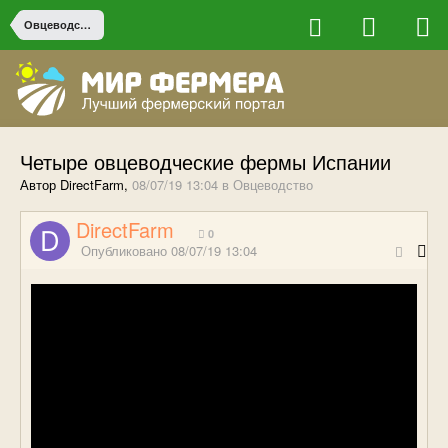
Овцеводство
Четыре овцеводческие фермы Испании
Автор DirectFarm,
08/07/19 13:04
в
Овцеводство
DirectFarm
0
Опубликовано
08/07/19 13:04