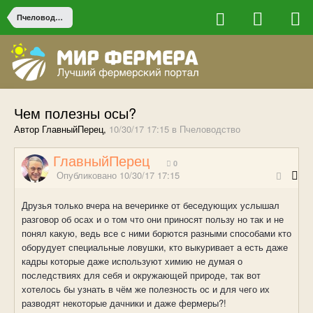
Пчеловодство
Чем полезны осы?
Автор ГлавныйПерец,
10/30/17 17:15
в
Пчеловодство
ГлавныйПерец
0
Опубликовано
10/30/17 17:15
Друзья только вчера на вечеринке от беседующих услышал
разговор об осах и о том что они приносят пользу но так и не
понял какую, ведь все с ними борются разными способами кто
оборудует специальные ловушки, кто выкуривает а есть даже
кадры которые даже используют химию не думая о
последствиях для себя и окружающей природе, так вот
хотелось бы узнать в чём же полезность ос и для чего их
разводят некоторые дачники и даже фермеры?!