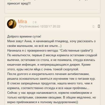
приносит вред!!!
Mira
0
Опубликовано
12/22/17 20:22
Доброго времени суток!
Меня зовут Анна, я начинающий птицевод, хочу рассказать о
своём маленьком, но всё же опыте...
)
Начинала я с проверенного метода: "Собственные грабли"
)
)
По неопытности, первые 2 месяца кормила остатками сладкой
выпечки, остатками со стола, и не понимала, откуда взялась
кишечная инфекция, и непрекращающаяся диарея. Кроме
этого, куры несли яйца с очень тонкой скорлупой.
После долгого и изнурительного лечения антибиотиками,
решила основательно заняться изучением тем о питании кур.
В списке запрещённых продуктов, нашла много того, чем я
кормила, соответственно отсюда и все наши проблемы...
Сейчас у нас вроде налаживается, кормлю комбикормом и
только натёртыми, свежими овощами. В общем медленно, но
верно приближаемся к полному выздоровлению
)
)