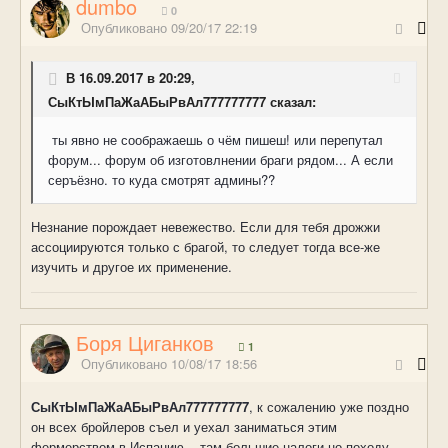
dumbo
0
Опубликовано
09/20/17 22:19
В 16.09.2017 в 20:29,
СыКтЫмПаЖаАБыРвАл777777777 сказал:
ты явно не соображаешь о чём пишеш! или перепутал
форум... форум об изготовлнении браги рядом... А если
серъёзно. то куда смотрят админы??
Незнание порождает невежество. Если для тебя дрожжи
ассоциируются только с брагой, то следует тогда все-же
изучить и другое их применение.
Боря Циганков
1
Опубликовано
10/08/17 18:56
СыКтЫмПаЖаАБыРвАл777777777
, к сожалению уже поздно
он всех бройлеров съел и уехал заниматься этим
фермерством в Испанию - там большие налоги но походу