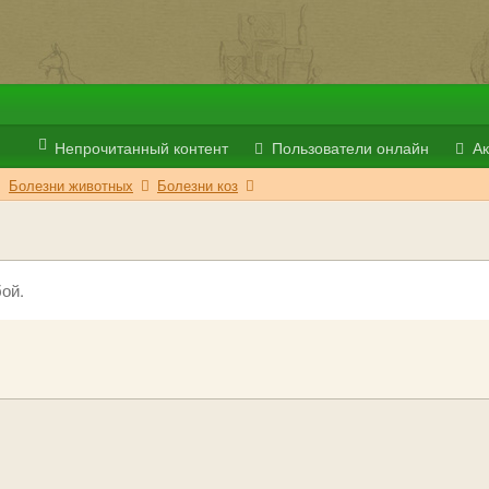
Непрочитанный контент
Пользователи онлайн
Ак
Болезни животных
Болезни коз
ой.