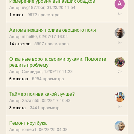
Измерение уровня выпавших осадков
Автор evg1977bor,
01/23/20 11:54
02/14/20
1
ответ
9972
просмотра
07:21
Автоматизация полива овощного поля
Автор mihel60,
02/07/17 16:04
05/28/17
14
ответов
5997
просмотров
10:32
Откатные ворота своими руками. Помогите
решить проблему
09/12/18
Автор Спиридон,
12/09/17 11:23
05:13
6
ответов
5254
просмотра
Таймер полива какой лучше?
Автор Xazain55,
05/28/17 10:43
07/08/17
3
ответа
3441
просмотр
16:52
Ремонт ноутбука
Автор romeo1,
06/28/25 04:38
06/28/25