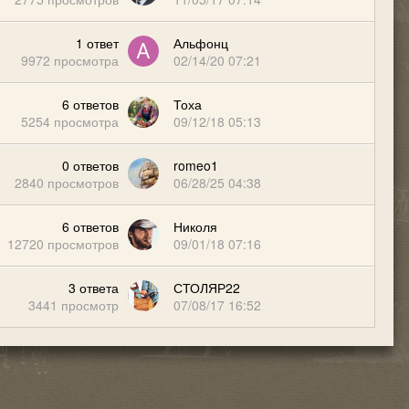
1
ответ
Альфонц
9972
просмотра
02/14/20 07:21
6
ответов
Тоха
5254
просмотра
09/12/18 05:13
0
ответов
romeo1
2840
просмотров
06/28/25 04:38
6
ответов
Николя
12720
просмотров
09/01/18 07:16
3
ответа
СТОЛЯР22
3441
просмотр
07/08/17 16:52