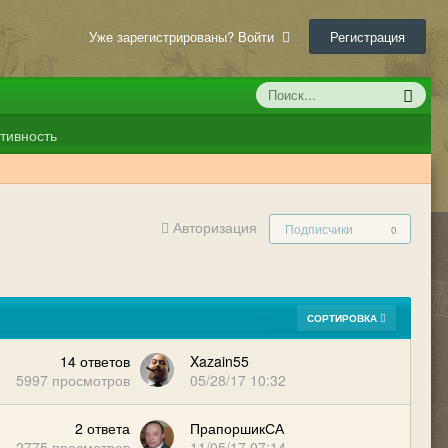
Уже зарегистрированы? Войти
Регистрация
тивность
Авторизация
Подписчики
0
СОРТИРОВКА
14
ответов
Xazain55
5997
просмотров
05/28/17 10:32
2
ответа
ПрапоршикСА
2775
просмотров
11/05/17 07:14