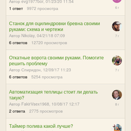
Автор evg1977bor,
01/23/20 11:54
02/14/20
1
ответ
9972
просмотра
07:21
Станок для оцилиндровки бревна своими
руками: схема и чертежи
09/01/18
Автор Nikolay,
04/21/18 07:09
07:16
6
ответов
12720
просмотров
Откатные ворота своими руками. Помогите
решить проблему
09/12/18
Автор Спиридон,
12/09/17 11:23
05:13
6
ответов
5254
просмотра
Автоматизация теплицы стоит ли делать
такую?
11/05/17
Автор FakirVsex1968,
10/08/17 12:17
07:14
2
ответа
2775
просмотров
Таймер полива какой лучше?