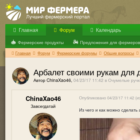
Главная
Форум
Календарь
Фермерские продукты
Предложения для фермеров
Главная
Форум
Фермерские форумы
Общие вопросы
Арбалет своими рукам для 
Автор ChinaXao46,
04/23/17 11:42
в
Очумелые ручк
ChinaXao46
Опубликовано
04/23/17 11:42
(и
Завсегдатай
Из чего и как можно сделат