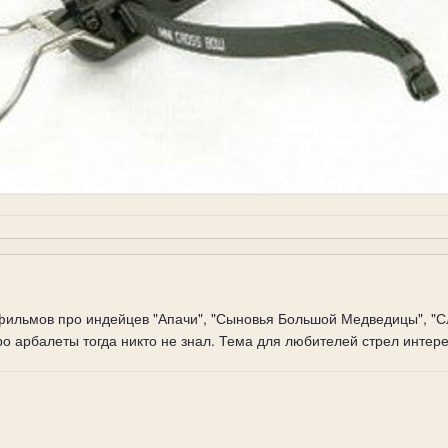
фильмов про индейцев "Апачи", "Сыновья Большой Медведицы", "След
ро арбалеты тогда никто не знал. Тема для любителей стрел интер