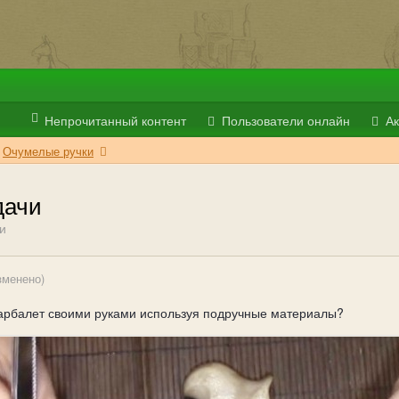
Непрочитанный контент
Пользователи онлайн
Ак
Очумелые ручки
дачи
и
зменено)
ь арбалет своими руками используя подручные материалы?