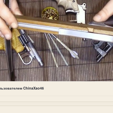
льзователем ChinaXao46