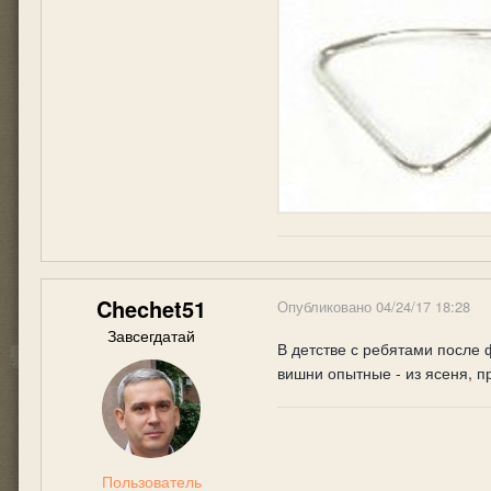
Chechet51
Опубликовано
04/24/17 18:28
Завсегдатай
В детстве с ребятами после 
вишни опытные - из ясеня, п
Пользователь