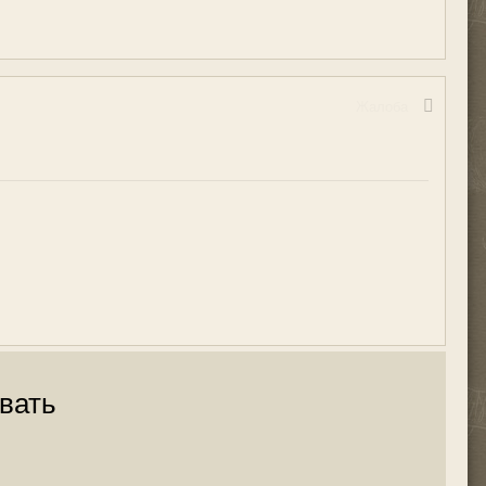
Жалоба
вать