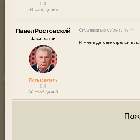
0
64 сообщения
ПавелРостовский
Опубликовано
08/09/17 19:11
Завсегдатай
И мне в детстве стрелой в л
Пользователь
0
66 сообщений
Пож