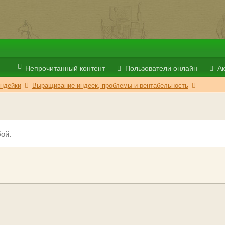
Непрочитанный контент
Пользователи онлайн
Ак
ндейки
Выращивание индеек, проблемы и рентабельность
ой.