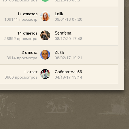
11
ответов
Lolik
109141
просмотр
09/01/18 07:20
14
ответов
Serafena
26892
просмотра
08/17/20 17:48
2
ответа
Zuza
3914
просмотра
08/02/17 19:21
1
ответ
Собиратель66
3666
просмотров
04/19/17 19:14