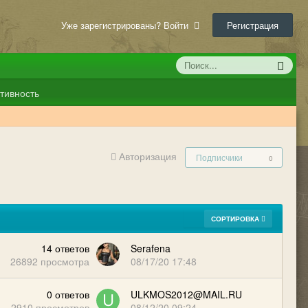
Уже зарегистрированы? Войти
Регистрация
тивность
Авторизация
Подписчики
0
СОРТИРОВКА
14
ответов
Serafena
26892
просмотра
08/17/20 17:48
0
ответов
ULKMOS2012@MAIL.RU
2910
просмотров
08/12/20 09:24