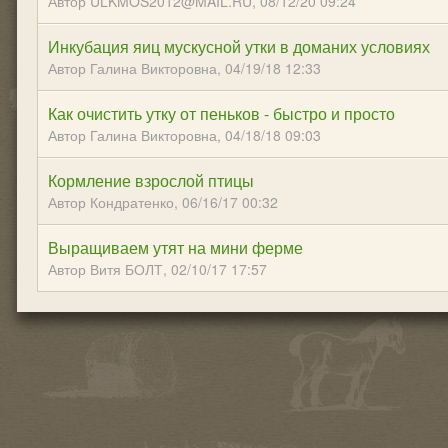
Автор ULKMOS2012@MAIL.RU,
08/12/20 09:24
Инкубация яиц мускусной утки в доманих условиях
Автор Галина Викторовна,
04/19/18 12:33
Как очистить утку от пеньков - быстро и просто
Автор Галина Викторовна,
04/18/18 09:03
Кормление взрослой птицы
Автор Кондратенко,
06/16/17 00:32
Выращиваем утят на мини ферме
Автор Витя БОЛТ,
02/10/17 17:57