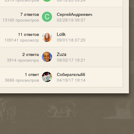
7
ответов
СергейАндреевич
13160
просмотров
02/28/19 09:57
11
ответов
Lolik
109141
просмотр
09/01/18 07:20
2
ответа
Zuza
3914
просмотра
08/02/17 19:21
1
ответ
Собиратель66
3666
просмотров
04/19/17 19:14