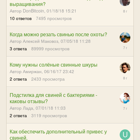
выращивания?
07/13/18
Автор DonBitcoin,
01/18/18 15:21
05:03
10
ответов
7495
просмотров
Когда можно резать свинью после охоты?
Автор Алексей Маковоз,
07/05/18 11:28
09/12/18
3
ответа
89999
просмотров
18:53
Кому нужны солёные свинные шкуры
Автор Амиржан,
06/16/17 23:42
11/29/17
2
ответа
2433
просмотра
20:45
Подстилка для свиней с бактериями -
каковы отзывы?
09/03/18
Автор Лада,
07/01/18 11:03
15:50
2
ответа
3119
просмотров
Как обеспечить дополнительный привес у
свиней.