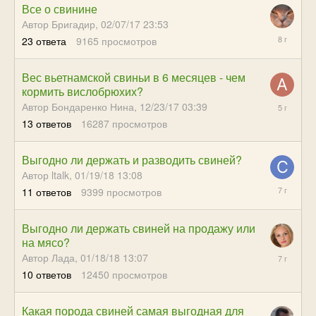
Все о свинине
Автор Бригадир,
02/07/17 23:53
12/22/17
23
ответа
9165
просмотров
17:51
Вес вьетнамской свиньи в 6 месяцев - чем
кормить вислобрюхих?
03/29/21
Автор Бондаренко Нина,
12/23/17 03:39
08:02
13
ответов
16287
просмотров
Выгодно ли держать и разводить свиней?
Автор ltalk,
01/19/18 13:08
07/25/19
11
ответов
9399
просмотров
09:56
Выгодно ли держать свиней на продажу или
на мясо?
09/06/18
Автор Лада,
01/18/18 13:07
04:54
10
ответов
12450
просмотров
Какая порода свиней самая выгодная для