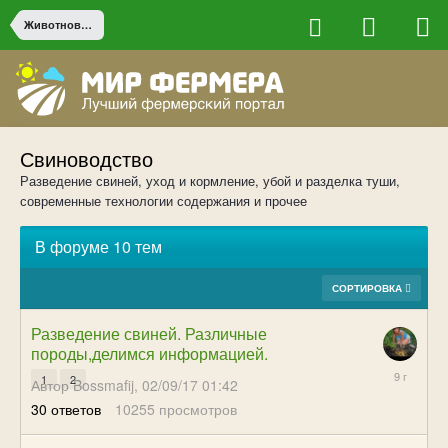
Животноводство
Свиноводство
Разведение свиней, уход и кормление, убой и разделка туши,
современные технологии содержания и прочее
В форуме 10 тем
СОРТИРОВКА
Разведение свиней. Различные
породы,делимся информацией.
04/22/17
1
2
Автор Bossmafij,
02/09/17 01:42
17:17
30
ответов
10255
просмотров