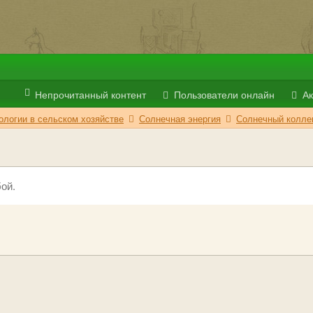
Непрочитанный контент
Пользователи онлайн
Ак
логии в сельском хозяйстве
Солнечная энергия
Солнечный колле
ой.