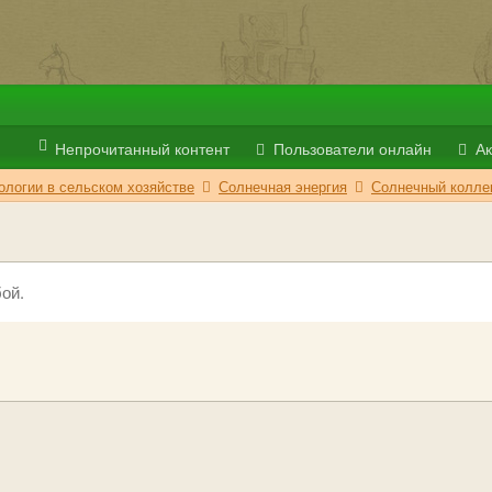
Непрочитанный контент
Пользователи онлайн
Ак
логии в сельском хозяйстве
Солнечная энергия
Солнечный колле
ой.