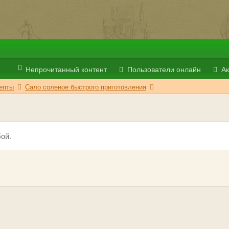
Непрочитанный контент
Пользователи онлайн
Ак
епты
Сало соленое быстрого приготовления
ой.