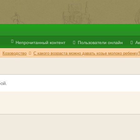
Непрочитанный контент
Пользователи онлайн
Ак
Козоводство
С какого возраста можно давать козье молоко ребенку
ой.