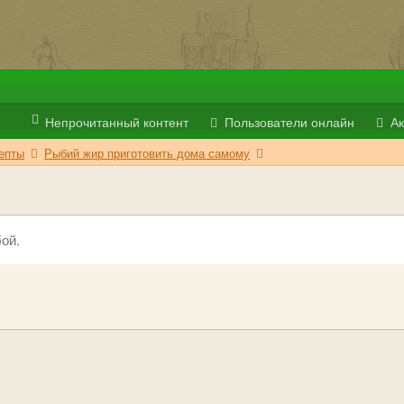
Непрочитанный контент
Пользователи онлайн
Ак
епты
Рыбий жир приготовить дома самому
ой.