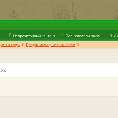
Непрочитанный контент
Пользователи онлайн
Ак
укты и ягоды
Продам малину мелким оптом
ой.