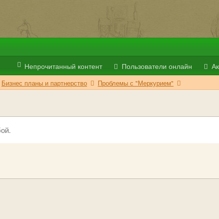
Непрочитанный контент
Пользователи онлайн
Ак
Бизнес планы и партнерство
Проблемы с "Меркурием"
ой.