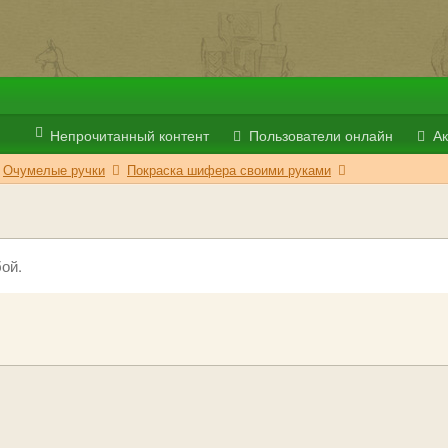
Непрочитанный контент
Пользователи онлайн
Ак
Очумелые ручки
Покраска шифера своими руками
ой.