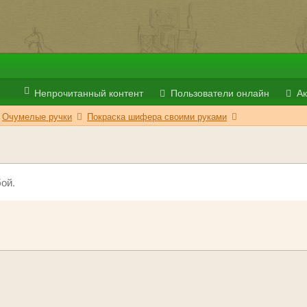
Непрочитанный контент
Пользователи онлайн
Ак
Очумелые ручки
Покраска шифера своими руками
ой.