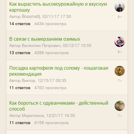
Как вырастить высокоурожайную и вкусную
картошку
12/04/17
Автор Bossmafij,
02/11/17 17:30
00:53
14
ответов
4434
просмотра
В связи с вымерзанием озимых
Автор Валентин Петрович,
02/12/17 15:55
12/03/17
13
ответов
4288
просмотров
23:57
Посадка картофеля под солому - пошаговая
рекомендация
09/10/18
Автор Виктор,
12/15/17 09:35
04:28
11
ответов
4763
просмотра
Как бороться с одуванчиками - действенный
способ
09/17/18
Автор Маританна,
12/21/17 16:30
18:13
11
ответов
6158
просмотров