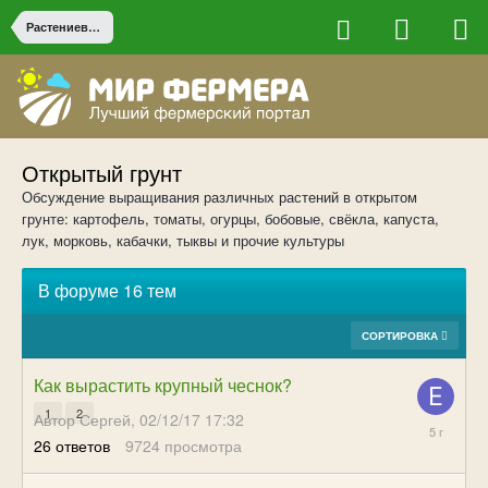
Растениеводство
Открытый грунт
Обсуждение выращивания различных растений в открытом
грунте: картофель, томаты, огурцы, бобовые, свёкла, капуста,
лук, морковь, кабачки, тыквы и прочие культуры
В форуме 16 тем
СОРТИРОВКА
Как вырастить крупный чеснок?
1
2
Автор Сергей,
02/12/17 17:32
11/23/20
26
ответов
9724
просмотра
14:37