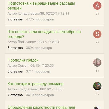
Подготовка и выращивание рассады
овощей
03/15/21
Автор Кондратьевна38,
02/25/17 12:11
15:46
9
ответов
4775
просмотров
Что посеять или посадить в сентябре на
огороде?
03/30/19
Автор BorisIvanov,
09/17/17 21:31
01:11
8
ответов
3624
просмотра
Прополка грядок
Автор Семен,
06/15/17 23:33
12/03/17
8
ответов
3711
просмотр
23:04
Как посадить рассаду помидор
Автор Кондратенко,
06/16/17 00:06
12/04/17
7
ответов
3410
просмотров
16:36
Определение кислотности почвы для