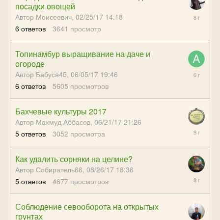
посадки овощей
10/27/17
Автор Моисеевич,
02/25/17 14:18
21:18
6
ответов
3641
просмотр
Топинамбур выращивание на даче и
огороде
08/16/19
Автор Бабуся45,
06/05/17 19:46
14:42
6
ответов
5605
просмотров
Бахчевые культуры 2017
Автор Махмуд Аббасов,
06/21/17 21:26
07/12/17
5
ответов
3052
просмотра
23:11
Как удалить сорняки на целине?
Автор Собиратель66,
08/26/17 18:36
12/04/17
5
ответов
4677
просмотров
21:44
Соблюдение севооборота на открытых
грунтах