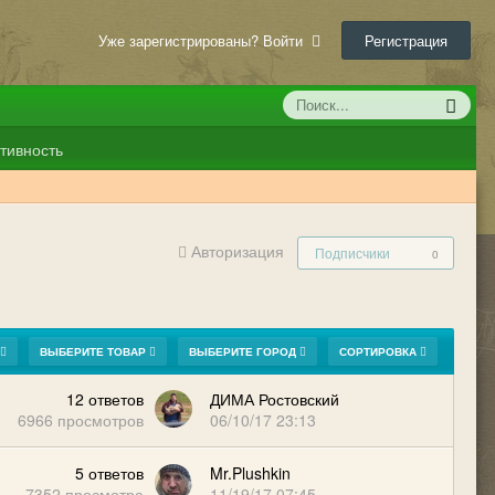
Уже зарегистрированы? Войти
Регистрация
тивность
Авторизация
Подписчики
0
ВЫБЕРИТЕ ТОВАР
ВЫБЕРИТЕ ГОРОД
СОРТИРОВКА
12
ответов
ДИМА Ростовский
6966
просмотров
06/10/17 23:13
5
ответов
Mr.Plushkin
7352
просмотра
11/19/17 07:45