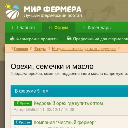
Главная
Форум
Календарь
Фермерские продукты
Предложения для фермеров
Главная
Форум
Натуральные продукты от фермеров
Орехи, семечки и масло
Продажа орехов, семечек, подсолнечного масла напрямую из
В форуме 5 тем
Кедровый орех где купить оптом
Автор Glafira111,
02/12/17 10:39
Компания "Честный фермер"