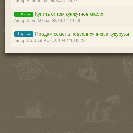
Автор Анастасия,
05/30/17 15:14
Купить оптом кунжутное масло
Автор Дядя Миша,
02/14/17 14:59
Продам семена подсолнечника и кукурузы
Автор USLUGI-AGRO,
10/01/18 08:28