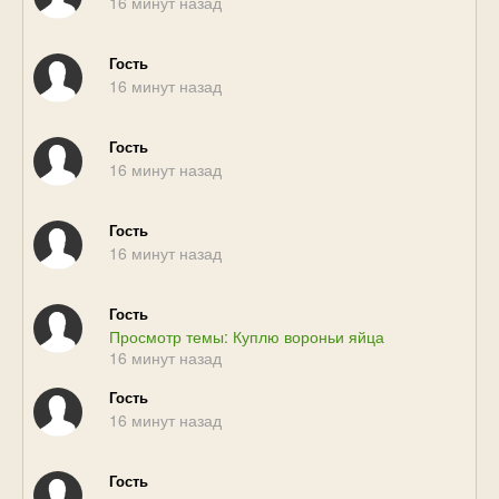
16 минут назад
Гость
16 минут назад
Гость
16 минут назад
Гость
16 минут назад
Гость
Просмотр темы: Куплю вороньи яйца
16 минут назад
Гость
16 минут назад
Гость