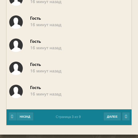
16 минут назад
Гость
16 минут назад
Гость
16 минут назад
Гость
16 минут назад
Гость
16 минут назад
Страница 3 из 9
НАЗАД
ДАЛЕЕ