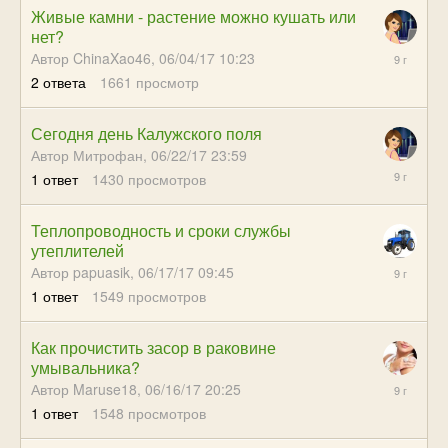
Живые камни - растение можно кушать или
нет?
06/23/17
Автор ChinaXao46,
06/04/17 10:23
19:46
2
ответа
1661
просмотр
Сегодня день Калужского поля
Автор Митрофан,
06/22/17 23:59
06/23/17
1
ответ
1430
просмотров
19:41
Теплопроводность и сроки службы
утеплителей
06/19/17
Автор papuasik,
06/17/17 09:45
19:17
1
ответ
1549
просмотров
Как прочистить засор в раковине
умывальника?
06/19/17
Автор Maruse18,
06/16/17 20:25
19:06
1
ответ
1548
просмотров