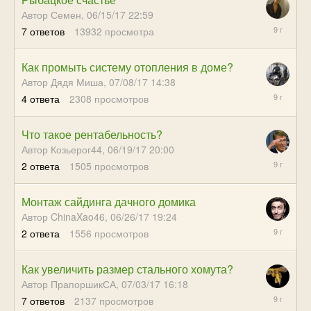
Автор Семен,
06/15/17 22:59
07/12/17
7
ответов
13932
просмотра
22:43
Как промыть систему отопления в доме?
Автор Дядя Миша,
07/08/17 14:38
07/12/17
4
ответа
2308
просмотров
22:10
Что такое рентабельность?
Автор Козьерог44,
06/19/17 20:00
07/10/17
2
ответа
1505
просмотров
18:58
Монтаж сайдинга дачного домика
Автор ChinaXao46,
06/26/17 19:24
07/10/17
2
ответа
1556
просмотров
18:42
Как увеличить размер стального хомута?
Автор ПрапоршикСА,
07/03/17 16:18
07/07/17
7
ответов
2137
просмотров
22:22