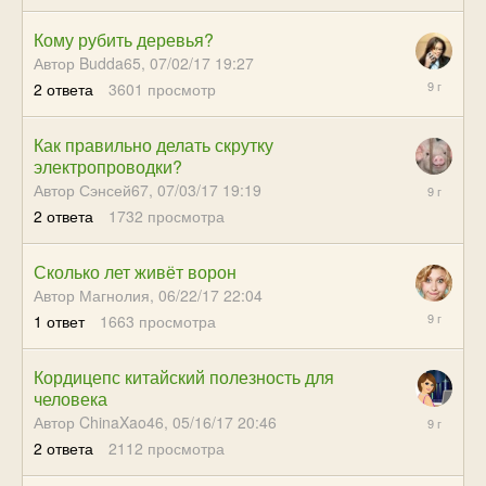
Кому рубить деревья?
Автор Budda65,
07/02/17 19:27
07/07/17
2
ответа
3601
просмотр
18:29
Как правильно делать скрутку
электропроводки?
07/05/17
Автор Сэнсей67,
07/03/17 19:19
22:05
2
ответа
1732
просмотра
Сколько лет живёт ворон
Автор Магнолия,
06/22/17 22:04
07/01/17
1
ответ
1663
просмотра
20:13
Кордицепс китайский полезность для
человека
06/23/17
Автор ChinaXao46,
05/16/17 20:46
19:51
2
ответа
2112
просмотра