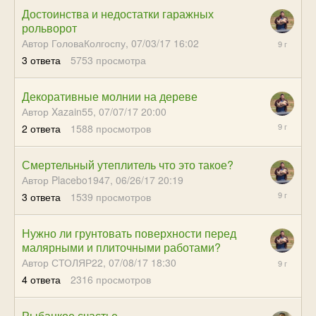
Достоинства и недостатки гаражных
рольворот
07/12/17
Автор ГоловаКолгоспу,
07/03/17 16:02
23:01
3
ответа
5753
просмотра
Декоративные молнии на дереве
Автор Xazain55,
07/07/17 20:00
07/12/17
2
ответа
1588
просмотров
22:59
Смертельный утеплитель что это такое?
Автор Placebo1947,
06/26/17 20:19
07/12/17
3
ответа
1539
просмотров
22:56
Нужно ли грунтовать поверхности перед
малярными и плиточными работами?
07/12/17
Автор СТОЛЯР22,
07/08/17 18:30
22:52
4
ответа
2316
просмотров
Рыбацкое счастье