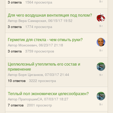
3
ответа
1564
просмотра
15:19
Для чего воздушная вентиляция под полом?
Автор Вера Самарская,
06/15/17 19:52
07/15/17
3
ответа
1774
просмотра
15:17
Герметик для стекла - чем отмыть руки?
Автор Моисеевич,
06/23/17 21:18
07/15/17
3
ответа
3759
просмотров
15:00
Целлюлозный утеплитель его состав и
применение
07/13/17
Автор Боря Циганков,
07/03/17 21:44
21:06
10
ответов
3222
просмотра
Теплый пол экономически целесообразен?
Автор ПрапоршикСА,
07/03/17 18:27
07/12/17
7
ответов
2001
просмотр
23:33