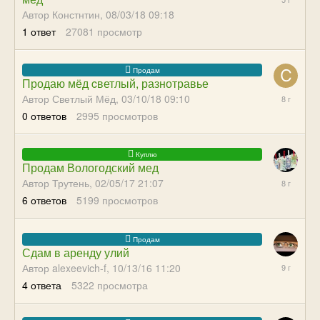
11:16
Автор Констнтин,
08/03/18 09:18
1
ответ
27081
просмотр
Продаю мёд cветлый, разнотравье
03/10/18
Автор Светлый Мёд,
03/10/18 09:10
09:10
0
ответов
2995
просмотров
Продам Вологодский мед
09/26/17
Автор Трутень,
02/05/17 21:07
20:23
6
ответов
5199
просмотров
Сдам в аренду улий
05/11/17
Автор alexeevich-f,
10/13/16 11:20
09:11
4
ответа
5322
просмотра