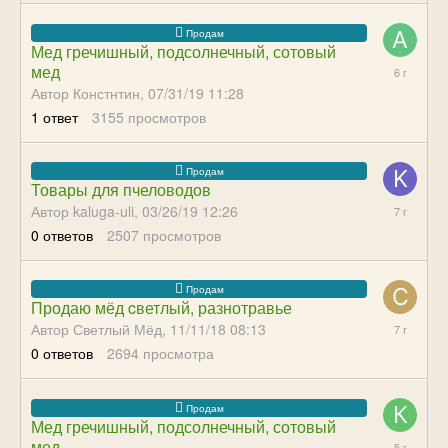
Мед гречишный, подсолнечный, сотовый
09/12/19
мед
12:42
Автор Констнтин,
07/31/19 11:28
1
ответ
3155
просмотров
Товары для пчеловодов
03/26/19
Автор kaluga-uli,
03/26/19 12:26
12:26
0
ответов
2507
просмотров
Продаю мёд cветлый, разнотравье
11/11/18
Автор Светлый Мёд,
11/11/18 08:13
08:13
0
ответов
2694
просмотра
Мед гречишный, подсолнечный, сотовый
08/04/21
мед