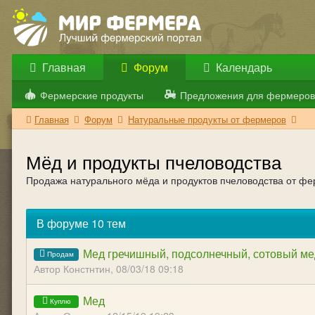
Главная
Форум
Календарь
Фермерские продукты
Предложения для фермеров
Главная
Форум
Натуральные продукты от фермеров
Мёд и продукты пчеловодства
Продажа натурального мёда и продуктов пчеловодства от ф
В форуме 10 тем
Мед гречишный, подсолнечный, сотовый ме
Автор Констнтин,
08/03/18 09:18
Мед