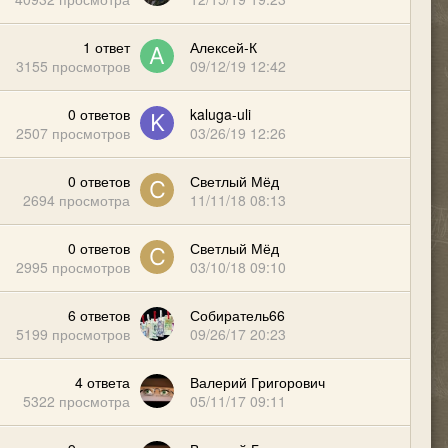
1
ответ
Алексей-К
3155
просмотров
09/12/19 12:42
0
ответов
kaluga-uli
2507
просмотров
03/26/19 12:26
0
ответов
Светлый Мёд
2694
просмотра
11/11/18 08:13
0
ответов
Светлый Мёд
2995
просмотров
03/10/18 09:10
6
ответов
Собиратель66
5199
просмотров
09/26/17 20:23
4
ответа
Валерий Григорович
5322
просмотра
05/11/17 09:11