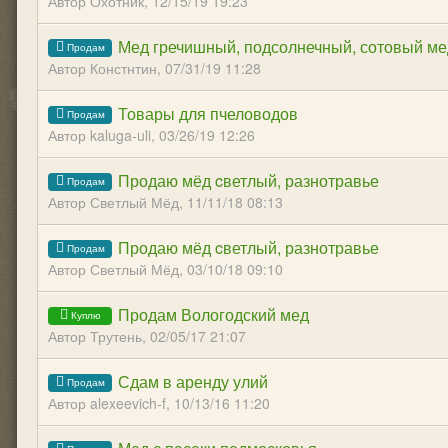
Автор Охотник,
12/15/19 19:23
Мед гречишный, подсолнечный, сотовый ме
Автор Констнтин,
07/31/19 11:28
Товары для пчеловодов
Автор kaluga-uli,
03/26/19 12:26
Продаю мёд cветлый, разнотравье
Автор Светлый Мёд,
11/11/18 08:13
Продаю мёд cветлый, разнотравье
Автор Светлый Мёд,
03/10/18 09:10
Продам Вологодский мед
Автор Трутень,
02/05/17 21:07
Сдам в аренду улий
Автор alexeevich-f,
10/13/16 11:20