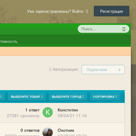
Уже зарегистрированы? Войти
Регистрация
тивность
Авторизация
Подписчики
0
ВЫБЕРИТЕ ТОВАР
ВЫБЕРИТЕ ГОРОД
СОРТИРОВКА
1
ответ
Констнтин
27081
просмотр
08/04/21 11:16
0
ответов
Охотник
40932
просмотра
12/15/19 19:23