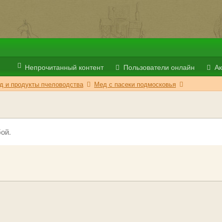
Непрочитанный контент
Пользователи онлайн
Ак
д и продукты пчеловодства
Мед с пасеки подмосковья
ой.