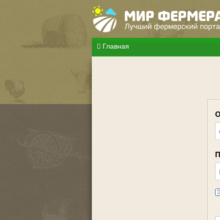
Главная
О
П