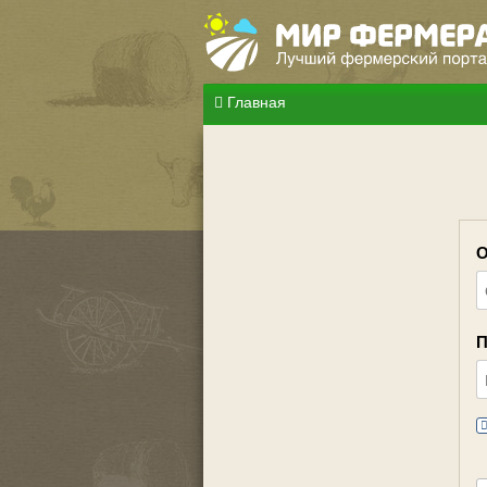
Главная
О
П