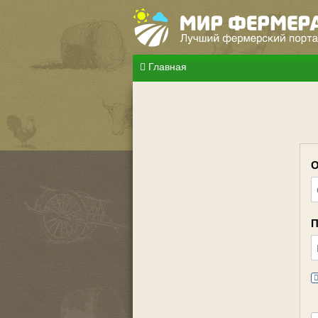
Главная
О
П