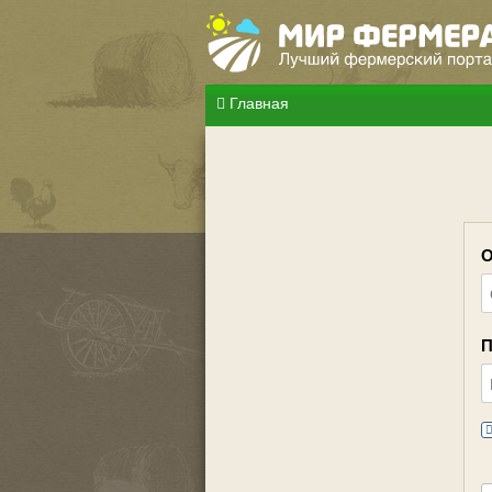
Главная
О
П