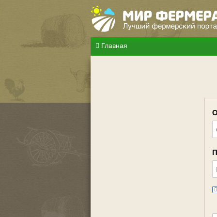
Главная
О
П