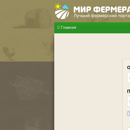
Главная
О
П