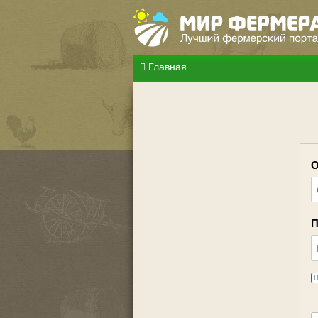
Главная
О
П