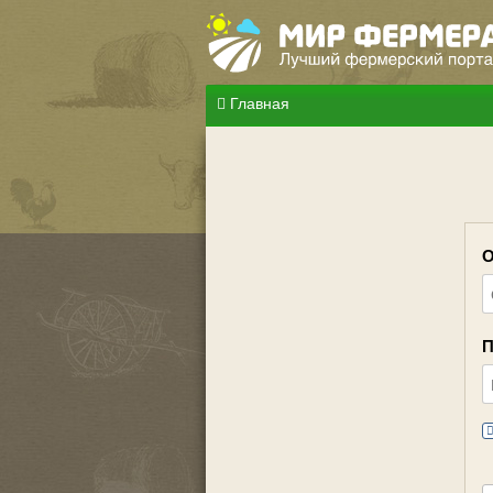
Главная
О
П