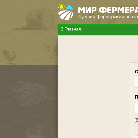
Главная
О
П