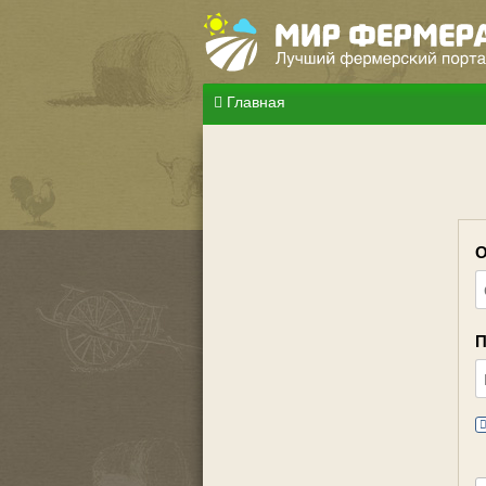
Главная
О
П