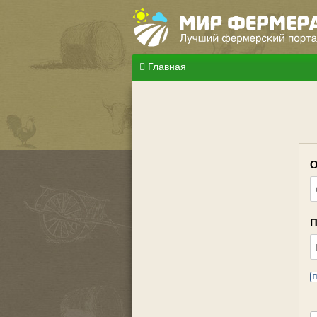
Главная
О
П