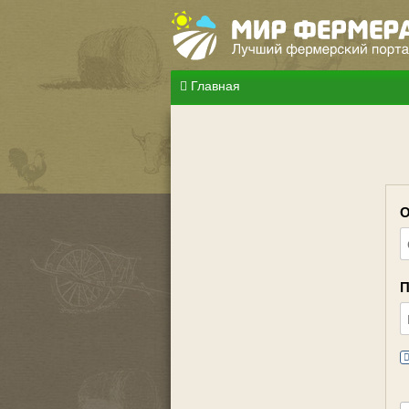
Главная
О
П