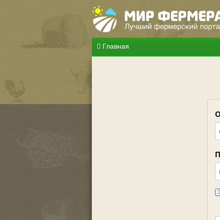
Главная
О
П