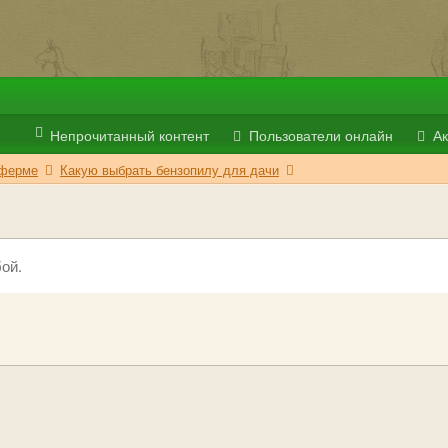
Непрочитанный контент
Пользователи онлайн
Ак
 ферме
Какую выбрать бензопилу для дачи
ой.