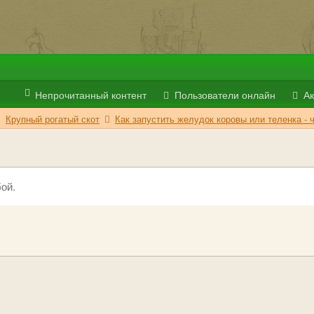
Непрочитанный контент
Пользователи онлайн
Ак
Крупный рогатый скот
Как запустить желудок коровы или теленка - 
ой.