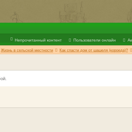
Непрочитанный контент
Пользователи онлайн
Ак
Жизнь в сельской местности
Как спасти дом от шашеля (короеда)?
ой.