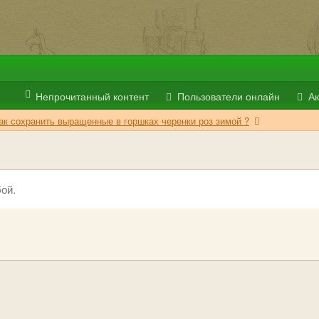
Непрочитанный контент
Пользователи онлайн
Ак
ак сохранить выращенные в горшках черенки роз зимой ?
ой.