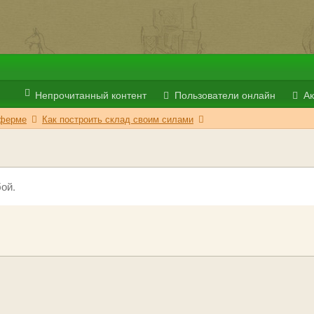
Непрочитанный контент
Пользователи онлайн
Ак
 ферме
Как построить склад своим силами
ой.