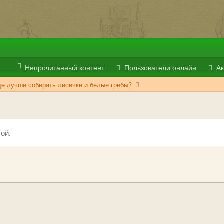
Непрочитанный контент
Пользователи онлайн
Ак
де лучше собирать лисички и белые грибы?
ой.