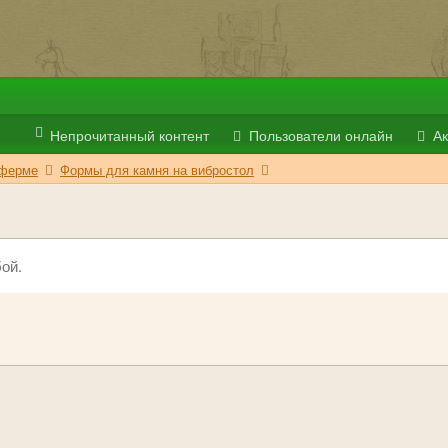
Непрочитанный контент
Пользователи онлайн
Ак
 ферме
Формы для камня на вибростол
ой.