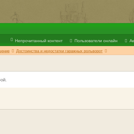
Непрочитанный контент
Пользователи онлайн
Ак
ение
Достоинства и недостатки гаражных рольворот
ой.