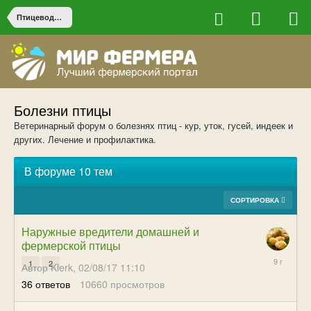
Птицеводство
Болезни птицы
Ветеринарный форум о болезнях птиц - кур, уток, гусей, индеек и
других. Лечение и профилактика.
В форуме 10 тем
СОРТИРОВКА
Наружные вредители домашней и
фермерской птицы
06/08/17
1
2
Автор Klerk,
02/08/17 11:10
00:43
36
ответов
10660
просмотров