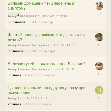
Болезни домашних птиц перечень и
симптомы
06/08/17
1
2
Автор Tarasobrascov,
05/14/17 13:30
23:07
30
ответов
9541
просмотр
Желтый понос у индюков: что делать и как
лечить?
08/30/18
Автор Галина Викторовна,
04/20/18 14:59
05:09
8
ответов
23514
просмотра
Болезни гусей - падают на ноги. Лечение?
Автор Галина Викторовна,
05/22/18 13:13
09/18/18
3
ответа
26720
просмотров
05:29
Цыпленок хромает на одну ногу сразу при
вылуплении
07/15/20
Автор Егор А,
11/12/19 13:59
21:02
2
ответа
2963
просмотра