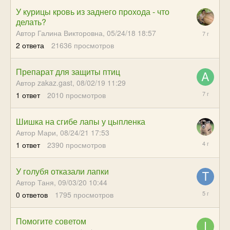
У курицы кровь из заднего прохода - что
делать?
09/03/18
Автор Галина Викторовна,
05/24/18 18:57
15:49
2
ответа
21636
просмотров
Препарат для защиты птиц
Автор zakaz.gast,
08/02/19 11:29
08/06/19
1
ответ
2010
просмотров
16:37
Шишка на сгибе лапы у цыпленка
Автор Мари,
08/24/21 17:53
09/10/21
1
ответ
2390
просмотров
15:41
У голубя отказали лапки
Автор Таня,
09/03/20 10:44
09/03/20
0
ответов
1795
просмотров
10:44
Помогите советом